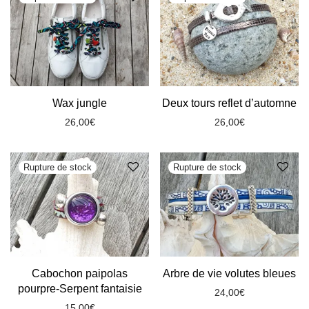
Wax jungle
Deux tours reflet d’automne
26,00
€
26,00
€
Arbre de vie volutes bleues
Cabochon paipolas
pourpre-Serpent fantaisie
24,00
€
15,00
€