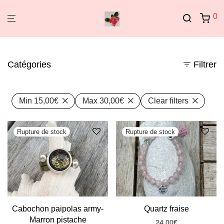
0
Catégories
Filtrer
Min
15,00
€
Max
30,00
€
Clear filters
Cabochon paipolas army-
Quartz fraise
Marron pistache
24,00
€