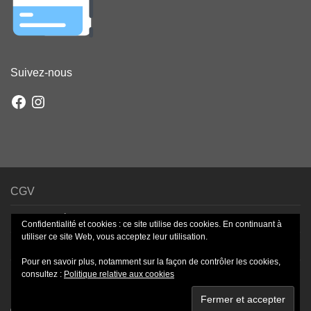
Suivez-nous
Facebook
Instagram
CGV
Mentions légales
Confidentialité et cookies : ce site utilise des cookies. En continuant à
utiliser ce site Web, vous acceptez leur utilisation.
Livraison – Frais de port
Pour en savoir plus, notamment sur la façon de contrôler les cookies,
Paiement sécurisé
consultez :
Politique relative aux cookies
©
2026
- Bijoux-Roz © By
NordicMade