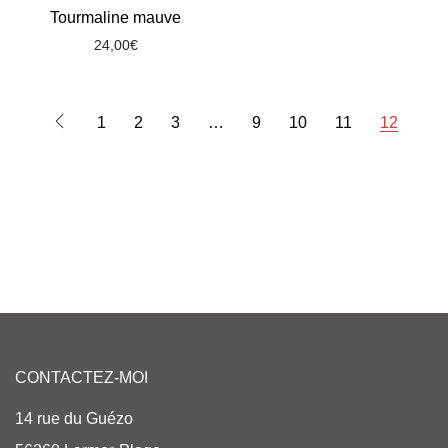
Tourmaline mauve
24,00
€
1
2
3
…
9
10
11
12
CONTACTEZ-MOI
14 rue du Guézo