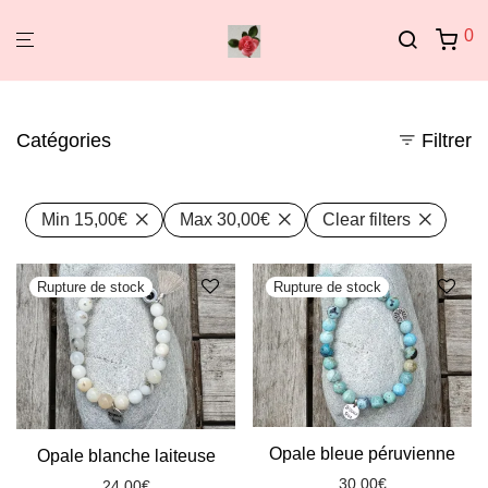
0
Catégories
Filtrer
Min
15,00
€
Max
30,00
€
Clear filters
Opale bleue péruvienne
Opale blanche laiteuse
30,00
€
24,00
€