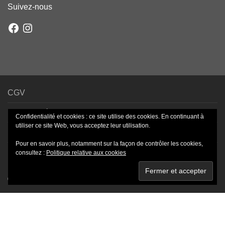
Suivez-nous
Facebook
Instagram
CGV
Mentions légales
Confidentialité et cookies : ce site utilise des cookies. En continuant à
utiliser ce site Web, vous acceptez leur utilisation.
Livraison – Frais de port
Pour en savoir plus, notamment sur la façon de contrôler les cookies,
Paiement sécurisé
consultez :
Politique relative aux cookies
©
2026
- Bijoux-Roz © By
NordicMade