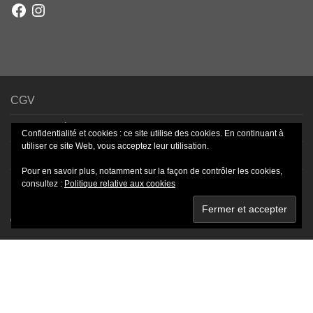
Facebook
Instagram
CGV
Mentions légales
Confidentialité et cookies : ce site utilise des cookies. En continuant à
utiliser ce site Web, vous acceptez leur utilisation.
Livraison – Frais de port
Pour en savoir plus, notamment sur la façon de contrôler les cookies,
Paiement sécurisé
consultez :
Politique relative aux cookies
©
2026
- Bijoux-Roz © By
NordicMade